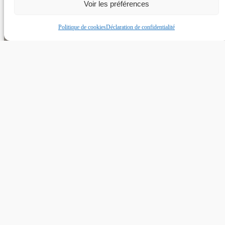
Voir les préférences
Politique de cookies
Déclaration de confidentialité
CALDERA SPAS 44
7, Rue de la Maladrie
44120 VERTOU
TÉL. :
02 40 97 14 29
MAIL :
CONTACT@CALDERASPAS44.FR