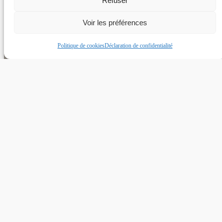
Refuser
Voir les préférences
Politique de cookies
Déclaration de confidentialité
CALDERA SPAS 44
7, Rue de la Maladrie
44120 VERTOU
TÉL. :
02 40 97 14 29
MAIL :
CONTACT@CALDERASPAS44.FR