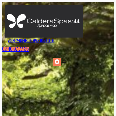
Aller
au
contenu
VOTRE VENDEUR DE SPAS DANS LE 44
02 40 97 77 35